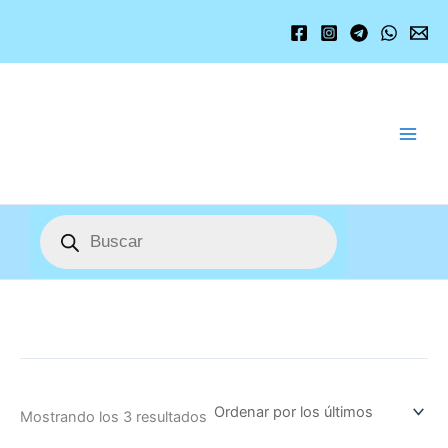
Ordenado
Ir
por
los
al
últimos
contenido
Búsqueda
de
productos
Mostrando los 3 resultados