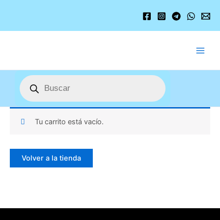
Ir
al
contenido
Búsqueda
de
productos
Tu carrito está vacío.
Volver a la tienda