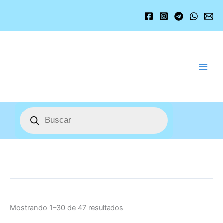
Ordenado
Ir
por
los
al
últimos
contenido
Búsqueda
de
productos
Mostrando 1–30 de 47 resultados