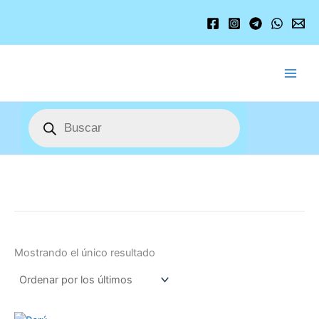
Ir
al
contenido
Búsqueda
de
productos
Mostrando el único resultado