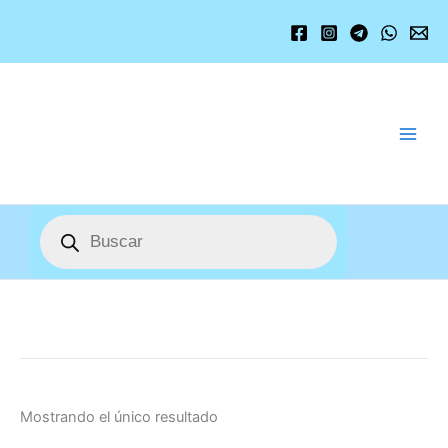
Ir
al
contenido
Búsqueda
de
productos
Mostrando el único resultado