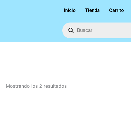
Ordenado
Ir
por
Inicio
Tienda
Carrito
al
los
últimos
contenido
Búsqueda
de
productos
Mostrando los 2 resultados