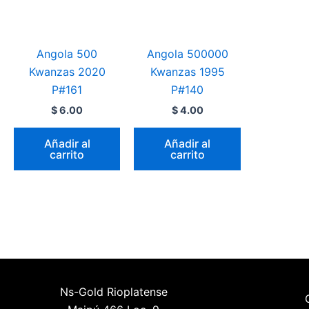
Angola 500
Angola 500000
Kwanzas 2020
Kwanzas 1995
P#161
P#140
$
6.00
$
4.00
Añadir al
Añadir al
carrito
carrito
Ns-Gold Rioplatense