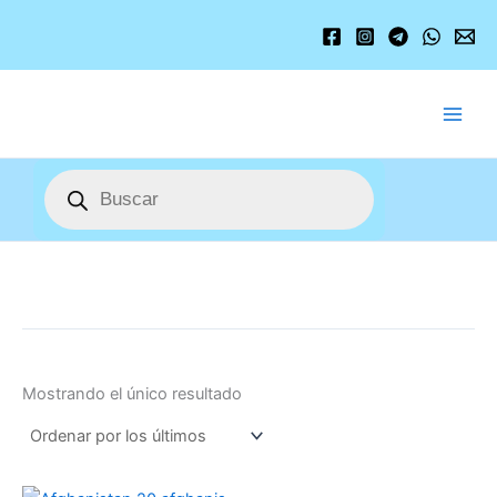
Ir
al
contenido
Búsqueda
de
productos
Mostrando el único resultado