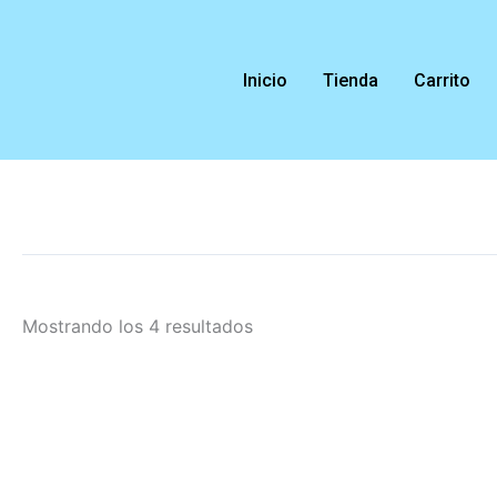
Ordenado
Ir
por
al
los
últimos
contenido
Inicio
Tienda
Carrito
Mostrando los 4 resultados