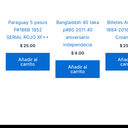
Paraguay 5 pesos
Bangladesh 40 taka
Billetes 
P#186B 1952
p#60 2011 40
1884-201
SERIAL ROJO XF++
aniversario
Colan
independecia
$
25.00
$
25
$
4.00
Añadir al
Añad
carrito
car
Añadir al
carrito