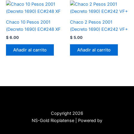
Chaco 10 Pesos 2001
Chaco 2 Pesos 2001
(Decreto 1690) EC#248 XF
(Decreto 1690) EC#242 VF+
$
6.00
$
5.00
Añadir al carrito
Añadir al carrito
Copyright 2026
NS-Gold Rioplatense | Powered by