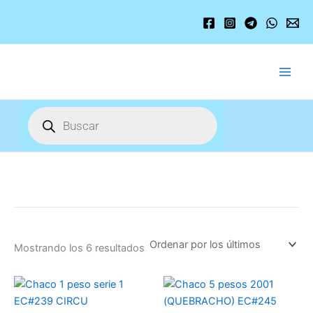
Ordenado
Ir
por
los
al
últimos
contenido
Búsqueda
de
productos
Mostrando los 6 resultados