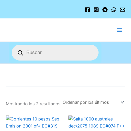
Ordenado
Ir
por
los
al
últimos
contenido
Búsqueda
de
productos
Mostrando los 2 resultados