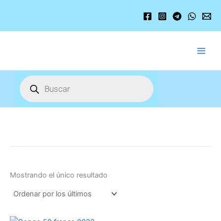
Ir
al
contenido
Búsqueda
de
productos
Mostrando el único resultado