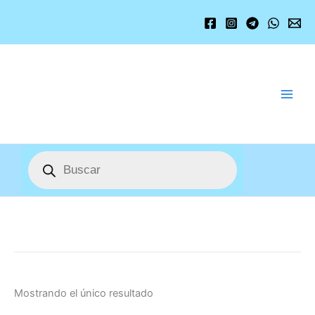
Ir
al
contenido
Búsqueda
de
productos
Mostrando el único resultado