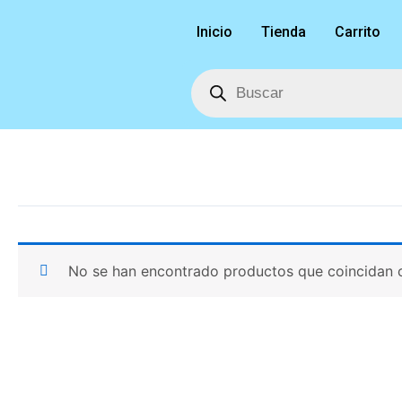
Ir
Inicio
Tienda
Carrito
al
contenido
Búsqueda
de
productos
No se han encontrado productos que coincidan c