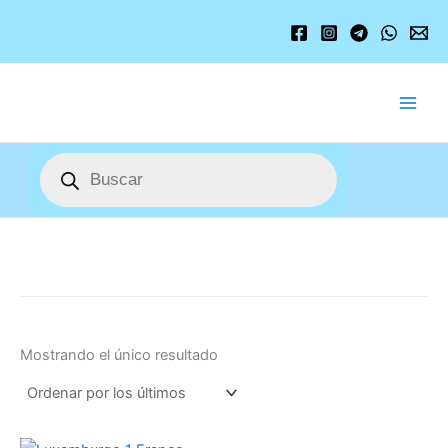
Ir
al
contenido
Búsqueda
de
productos
Mostrando el único resultado