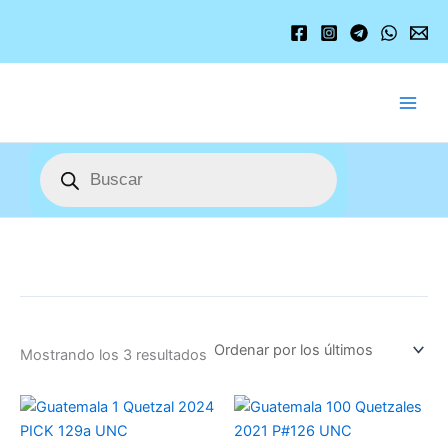
Ordenado
Ir
por
los
al
últimos
contenido
Búsqueda
de
productos
Mostrando los 3 resultados