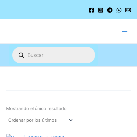
Ir
al
contenido
Búsqueda
de
productos
Mostrando el único resultado