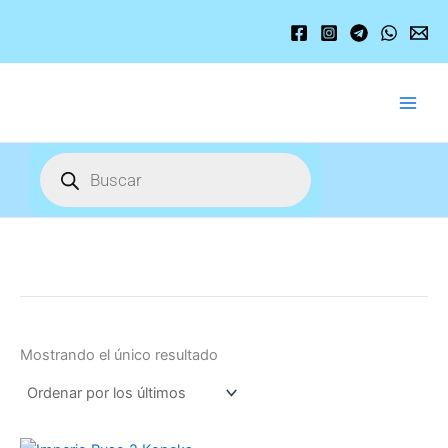
Ir
al
contenido
Búsqueda
de
productos
Mostrando el único resultado