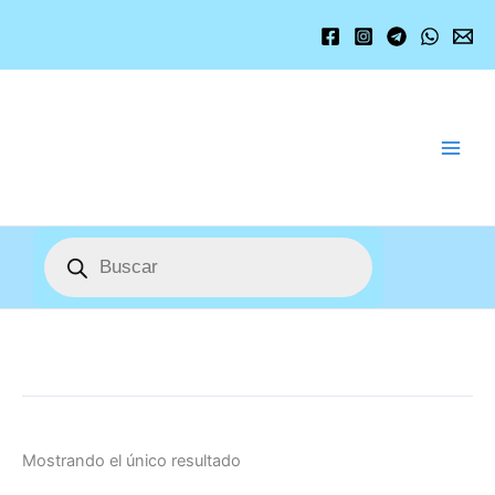
Ir
al
contenido
Búsqueda
de
productos
Mostrando el único resultado