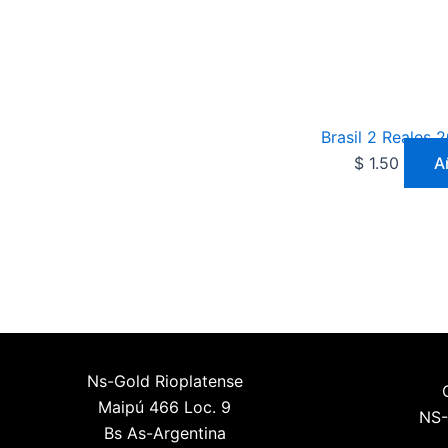
Brasil 2 Reales 
$
1.50
A
Ns-Gold Rioplatense
Maipú 466 Loc. 9
NS-
Bs As-Argentina