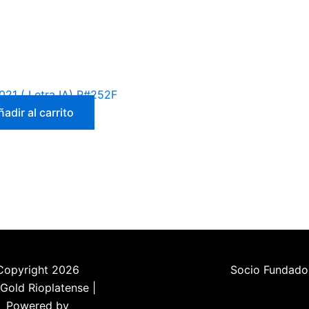
2021 ( Letra IA) P#252F
ñadir al carrito
Copyright 2026
Socio Fundado
Gold Rioplatense |
Powered by