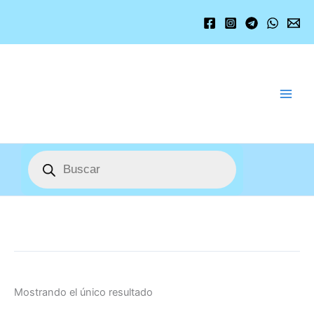
Ir
al
contenido
Búsqueda
de
productos
Mostrando el único resultado