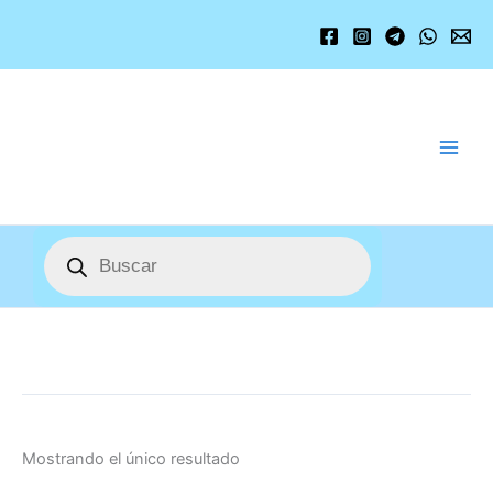
Ir
al
contenido
Búsqueda
de
productos
Mostrando el único resultado