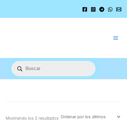
Ordenado
Ir
por
los
al
últimos
contenido
Búsqueda
de
productos
Mostrando los 2 resultados