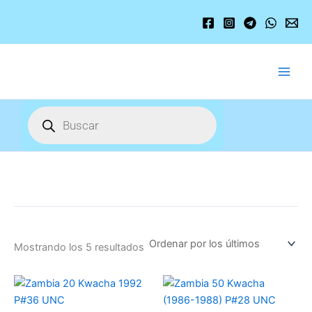
Ordenado
Ir
por
los
al
últimos
contenido
Búsqueda
de
productos
Mostrando los 5 resultados