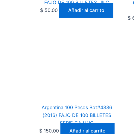
FAJO DE 100 BILLETES UNC
$
50.00
Añadir al carrito
$
6
Argentina 100 Pesos Bot#4336
(2016) FAJO DE 100 BILLETES
SERIE CA UNC
$
150.00
Añadir al carrito