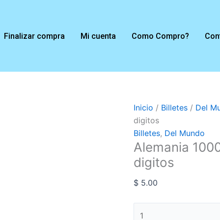
Alemania
1000
mark
Finalizar compra
Mi cuenta
Como Compro?
Con
P#44b(2)
1910,
7
digitos
cantidad
Inicio
/
Billetes
/
Del M
digitos
Billetes
,
Del Mundo
Alemania 1000
digitos
$
5.00