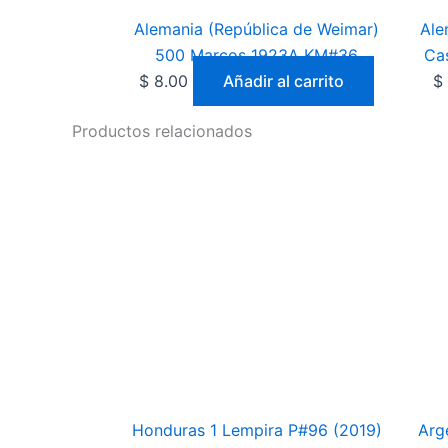
Alemania (República de Weimar)
Ale
500 Marcos 1923A KM#36
Cas
$
8.00
Añadir al carrito
$
Productos relacionados
Honduras 1 Lempira P#96 (2019)
Arg