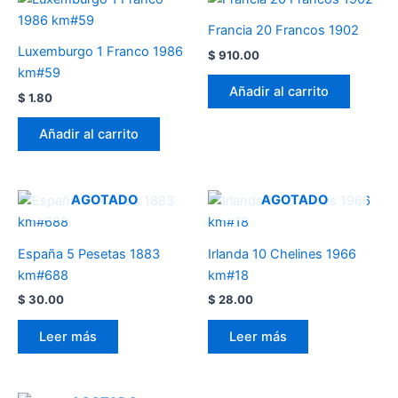
Francia 20 Francos 1902
Luxemburgo 1 Franco 1986
$
910.00
km#59
Añadir al carrito
$
1.80
Añadir al carrito
AGOTADO
AGOTADO
España 5 Pesetas 1883
Irlanda 10 Chelines 1966
km#688
km#18
$
30.00
$
28.00
Leer más
Leer más