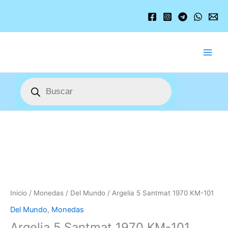
Ir
al
contenido
Búsqueda
de
productos
Argelia
5
Santmat
1970
KM-
101
cantidad
Inicio
/
Monedas
/
Del Mundo
/ Argelia 5 Santmat 1970 KM-101
Del Mundo
,
Monedas
Argelia 5 Santmat 1970 KM-101