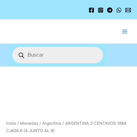
Ir
al
contenido
Búsqueda
de
productos
ARGENTINA
2
CENTAVOS
1884
CJ#26.6
(4
JUNTO
AL
Inicio
/
Monedas
/
Argentina
/ ARGENTINA 2 CENTAVOS 1884
8)
CJ#26.6 (4 JUNTO AL 8)
cantidad