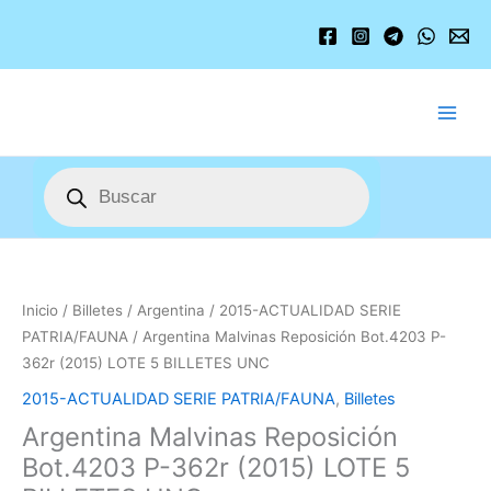
Ir
al
contenido
Búsqueda
de
productos
Argentina
Malvinas
Reposición
Inicio
/
Billetes
/
Argentina
/
2015-ACTUALIDAD SERIE
Bot.4203
PATRIA/FAUNA
/ Argentina Malvinas Reposición Bot.4203 P-
P-
362r (2015) LOTE 5 BILLETES UNC
362r
2015-ACTUALIDAD SERIE PATRIA/FAUNA
,
Billetes
(2015)
Argentina Malvinas Reposición
LOTE
5
Bot.4203 P-362r (2015) LOTE 5
BILLETES