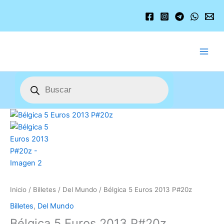
Ir
al
contenido
Búsqueda
de
productos
Bélgica
5
Euros
2013
P#20z
cantidad
Inicio
/
Billetes
/
Del Mundo
/ Bélgica 5 Euros 2013 P#20z
Billetes
,
Del Mundo
Bélgica 5 Euros 2013 P#20z