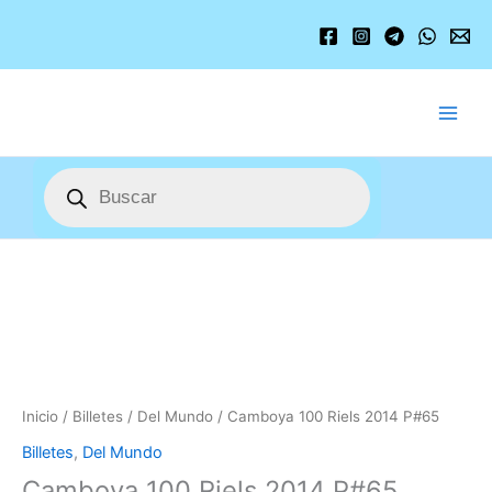
Ir
al
contenido
Búsqueda
de
productos
Camboya
100
Riels
2014
P#65
cantidad
Inicio
/
Billetes
/
Del Mundo
/ Camboya 100 Riels 2014 P#65
Billetes
,
Del Mundo
Camboya 100 Riels 2014 P#65