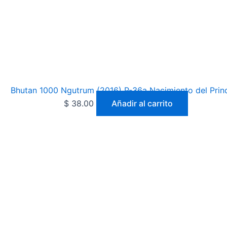
Bhutan 1000 Ngutrum (2016) P-36a Nacimiento del Prin
$
38.00
Añadir al carrito