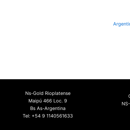
Argenti
Ns-Gold Rioplatense
Maipú 466 Loc. 9
NS-
Bs As-Argentina
Tel: +54 9 1140561633