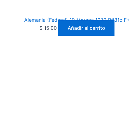
Alemania (Federal) 10 Marcos 1970 P#31c F+
$
15.00
Añadir al carrito