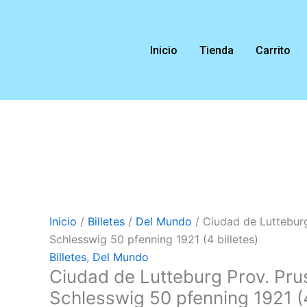
Ir
Ciudad
al
de
contenido
Lutteburg
Inicio
Tienda
Carrito
Prov.
Prusiana
de
Schlesswig
50
pfenning
1921
(4
billetes)
Inicio
/
Billetes
/
Del Mundo
/ Ciudad de Lutteburg
cantidad
Schlesswig 50 pfenning 1921 (4 billetes)
Billetes
,
Del Mundo
Ciudad de Lutteburg Prov. Pru
Schlesswig 50 pfenning 1921 (4