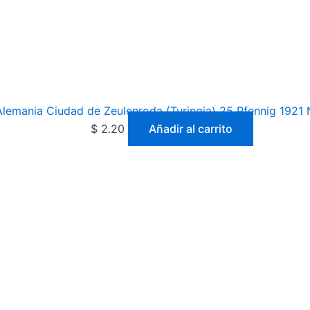
Alemania Ciudad de Zeulenroda (Turingia) 25 Pfennig 1921 
$
2.20
Añadir al carrito