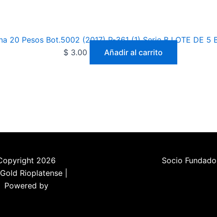
na 20 Pesos Bot.5002 (2017) P-361 (1) Serie B LOTE DE 5
$
3.00
Añadir al carrito
Copyright 2026
Socio Fundado
Gold Rioplatense |
Powered by