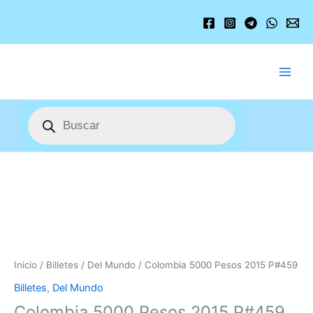
Ir
al
contenido
Búsqueda
de
productos
Colombia
5000
Pesos
2015
P#459
cantidad
Inicio
/
Billetes
/
Del Mundo
/ Colombia 5000 Pesos 2015 P#459
Billetes
,
Del Mundo
Colombia 5000 Pesos 2015 P#459