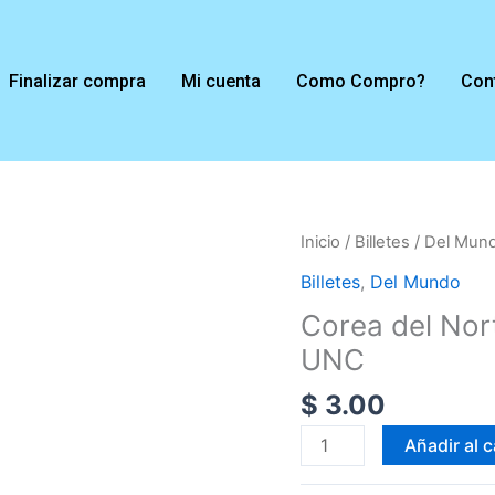
Finalizar compra
Mi cuenta
Como Compro?
Con
Corea
Inicio
/
Billetes
/
Del Mun
del
Billetes
,
Del Mundo
Norte
Corea del No
5000
UNC
WON
2008
$
3.00
P#66s
UNC
Añadir al c
cantidad