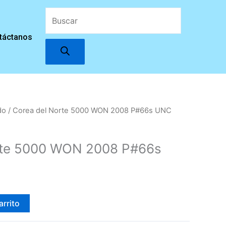
Búsqueda
táctanos
de
productos
do
/ Corea del Norte 5000 WON 2008 P#66s UNC
rte 5000 WON 2008 P#66s
arrito