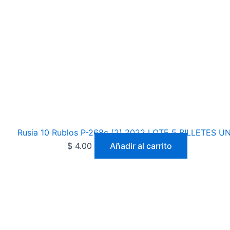
Rusia 10 Rublos P-268c (2) 2022 LOTE 5 BILLETES U
$
4.00
Añadir al carrito