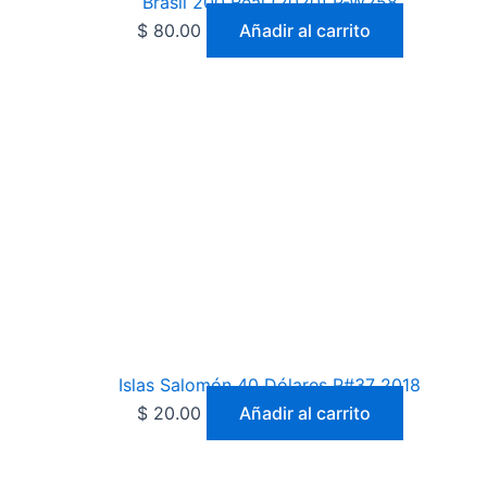
Brasil 200 Real (2020) P-W258
$
80.00
Añadir al carrito
Islas Salomón 40 Dólares P#37 2018
$
20.00
Añadir al carrito