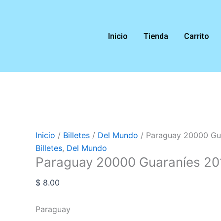
Ir
Paraguay
al
20000
contenido
Guaraníes
Inicio
Tienda
Carrito
2017
P#238c
cantidad
Inicio
/
Billetes
/
Del Mundo
/ Paraguay 20000 Gu
Billetes
,
Del Mundo
Paraguay 20000 Guaraníes 2
$
8.00
Paraguay