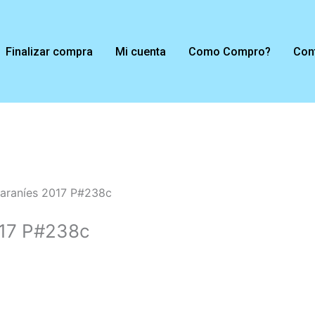
Finalizar compra
Mi cuenta
Como Compro?
Con
araníes 2017 P#238c
017 P#238c