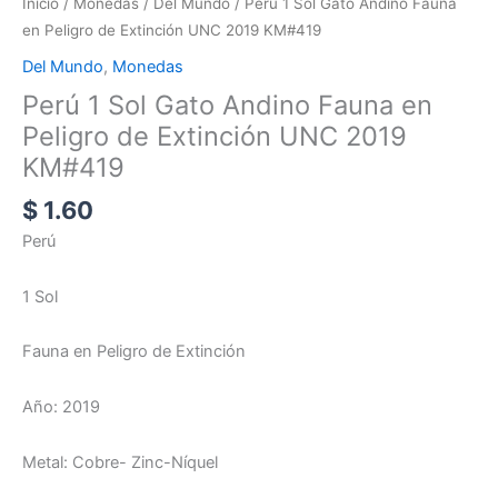
Inicio
/
Monedas
/
Del Mundo
/ Perú 1 Sol Gato Andino Fauna
UNC
en Peligro de Extinción UNC 2019 KM#419
2019
Del Mundo
,
Monedas
KM#419
Perú 1 Sol Gato Andino Fauna en
cantidad
Peligro de Extinción UNC 2019
KM#419
$
1.60
Perú
1 Sol
Fauna en Peligro de Extinción
Año: 2019
Metal: Cobre- Zinc-Níquel