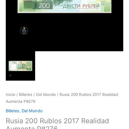
Inicio
/
Billetes
/
Del Mundo
/ Rusia 200 Rublos 2017 Realidad
Aumenta P#276
Billetes
,
Del Mundo
Rusia 200 Rublos 2017 Realidad
Aumenta P#276