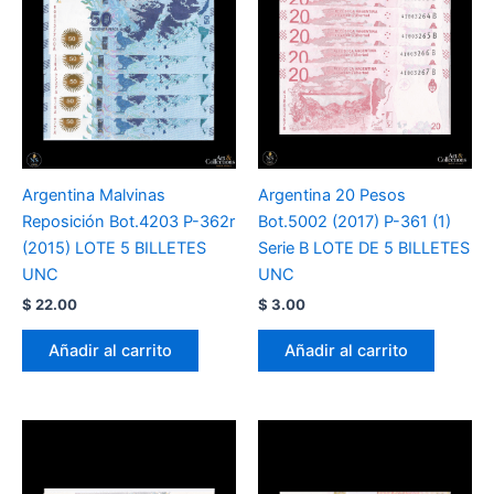
Argentina Malvinas
Argentina 20 Pesos
Reposición Bot.4203 P-362r
Bot.5002 (2017) P-361 (1)
(2015) LOTE 5 BILLETES
Serie B LOTE DE 5 BILLETES
UNC
UNC
$
22.00
$
3.00
Añadir al carrito
Añadir al carrito