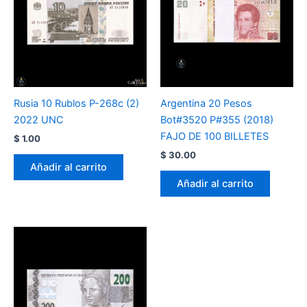
Rusia 10 Rublos P-268c (2)
Argentina 20 Pesos
2022 UNC
Bot#3520 P#355 (2018)
FAJO DE 100 BILLETES
$
1.00
$
30.00
Añadir al carrito
Añadir al carrito