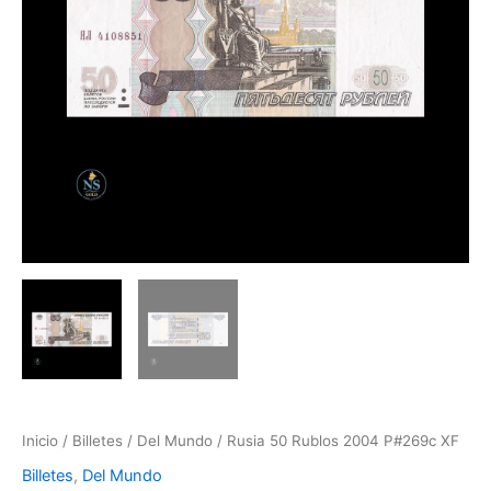
Inicio
/
Billetes
/
Del Mundo
/ Rusia 50 Rublos 2004 P#269c XF
Billetes
,
Del Mundo