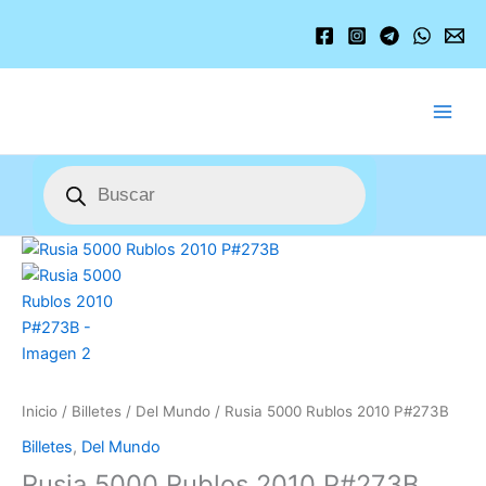
Ir
al
contenido
Búsqueda
de
productos
Rusia
5000
Rublos
2010
P#273B
cantidad
Inicio
/
Billetes
/
Del Mundo
/ Rusia 5000 Rublos 2010 P#273B
Billetes
,
Del Mundo
Rusia 5000 Rublos 2010 P#273B