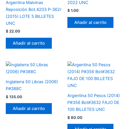
Argentina Malvinas
2022 UNC
Reposición Bot.4203 P-362r
$
1.00
(2015) LOTE 5 BILLETES
Añadir al carrito
UNC
$
22.00
Añadir al carrito
Inglaterra 50 Libras (2006)
P#388C
Argentina 50 Pesos (2014)
$
135.00
P#356 Bot#3632 FAJO DE
Añadir al carrito
100 BILLETES UNC
$
80.00