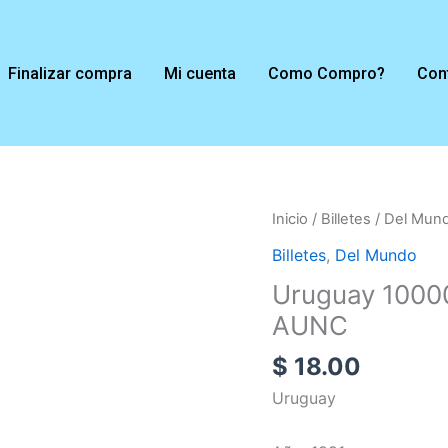
Finalizar compra
Mi cuenta
Como Compro?
Con
Uruguay
Inicio
/
Billetes
/
Del Mun
100000
Billetes
,
Del Mundo
Nuevos
Uruguay 1000
Pesos
AUNC
1991
P#71
$
18.00
AUNC
Uruguay
cantidad