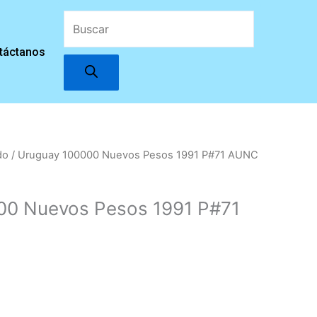
Búsqueda
táctanos
de
productos
do
/ Uruguay 100000 Nuevos Pesos 1991 P#71 AUNC
00 Nuevos Pesos 1991 P#71