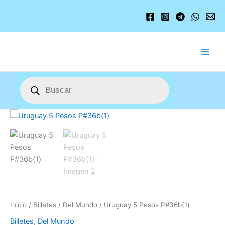
Ir
al
contenido
Búsqueda
de
productos
Uruguay
5
Pesos
P#36b(1)
cantidad
Inicio
/
Billetes
/
Del Mundo
/ Uruguay 5 Pesos P#36b(1)
Billetes
,
Del Mundo