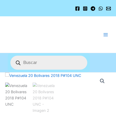
Ir
al
contenido
Búsqueda
de
productos
Venezuela
20
Bolivares
2018
P#104
UNC
cantidad