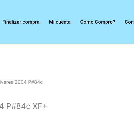
Finalizar compra
Mi cuenta
Como Compro?
Con
livares 2004 P#84c
04 P#84c XF+