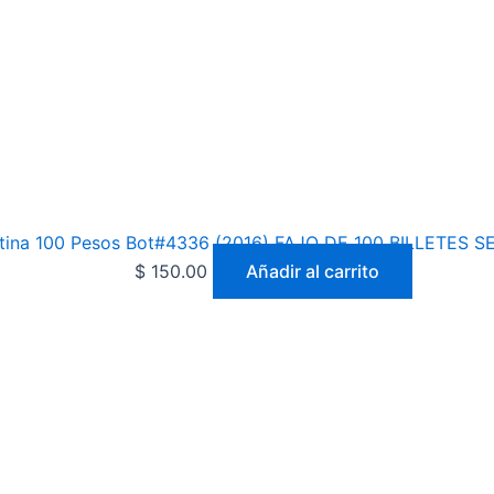
tina 100 Pesos Bot#4336 (2016) FAJO DE 100 BILLETES 
$
150.00
Añadir al carrito