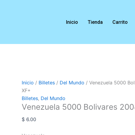
Ir
Venezuela
al
5000
contenido
Bolivares
Inicio
Tienda
Carrito
2004
P#84c
XF+
cantidad
Inicio
/
Billetes
/
Del Mundo
/ Venezuela 5000 Bo
XF+
Billetes
,
Del Mundo
Venezuela 5000 Bolivares 20
$
6.00