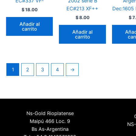
EC#337 VF-
2002 serie B
Argen
EC#213 XF++
Dec:1605
$
18.00
$
8.00
$
7
Añadir al
carrito
Añadir al
Añad
carrito
car
1
2
3
4
→
Ns-Gold Rioplatense
Maipú 466 Loc. 9
NS-
Bs As-Argentina