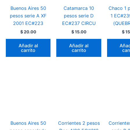
Buenos Aires 50
Catamarca 10
Chaco 1 p
pesos serie A XF
pesos serie D
1 EC#23
2001 EC#223
EC#237 CIRCU
(QUEB
$
20.00
$
15.00
$
15
Añadir al
Añadir al
Añad
carrito
carrito
car
Buenos Aires 50
Corrientes 2 pesos
Corriente