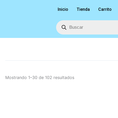
Ordenado
Ir
por
Inicio
Tienda
Carrito
al
los
últimos
contenido
Búsqueda
de
productos
Mostrando 1–30 de 102 resultados