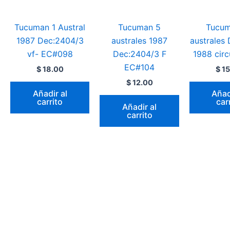
Tucuman 1 Austral
Tucuman 5
Tucum
1987 Dec:2404/3
australes 1987
australes
vf- EC#098
Dec:2404/3 F
1988 cir
EC#104
$
18.00
$
15
$
12.00
Añadir al
Añad
carrito
car
Añadir al
carrito