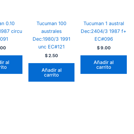
n 0.10
Tucuman 100
Tucuman 1 austral
1987 circu
australes
Dec:2404/3 1987 f+
091
Dec:1980/3 1991
EC#096
unc EC#121
.00
$
9.00
$
2.50
ir al
Añadir al
rito
carrito
Añadir al
carrito