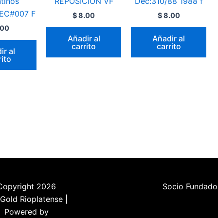
tinos
REPOSICION VF
Dec:310/88 1988 f
 EC#007 F
$
8.00
$
8.00
.00
Añadir al
Añadir al
carrito
carrito
ir al
rito
Copyright 2026
Socio Fundado
Gold Rioplatense |
Powered by