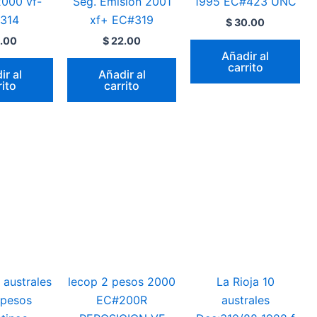
2000 vf-
Seg. Emision 2001
1995 EC#423 UNC
314
xf+ EC#319
$
30.00
.00
$
22.00
Añadir al
carrito
ir al
Añadir al
rito
carrito
 australes
lecop 2 pesos 2000
La Rioja 10
 pesos
EC#200R
australes