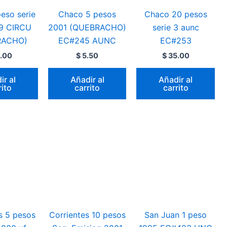
eso serie
Chaco 5 pesos
Chaco 20 pesos
9 CIRCU
2001 (QUEBRACHO)
serie 3 aunc
RACHO)
EC#245 AUNC
EC#253
.00
$
5.50
$
35.00
ir al
Añadir al
Añadir al
rito
carrito
carrito
s 5 pesos
Corrientes 10 pesos
San Juan 1 peso