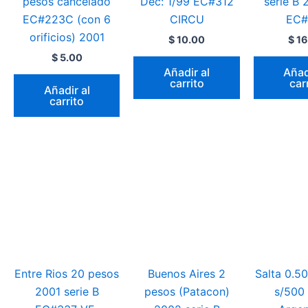
pesos cancelado
Dec: 1/99 EC#312
serie B 
EC#223C (con 6
CIRCU
EC#
orificios) 2001
$
10.00
$
16
$
5.00
Añadir al
Añad
carrito
car
Añadir al
carrito
Entre Rios 20 pesos
Buenos Aires 2
Salta 0.50
2001 serie B
pesos (Patacon)
s/500