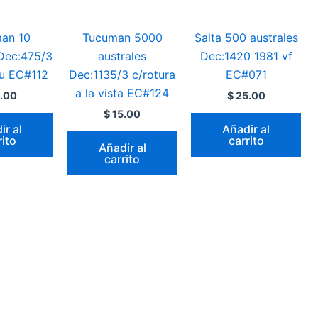
an 10
Tucuman 5000
Salta 500 australes
 Dec:475/3
australes
Dec:1420 1981 vf
cu EC#112
Dec:1135/3 c/rotura
EC#071
a la vista EC#124
.00
$
25.00
$
15.00
ir al
Añadir al
rito
carrito
Añadir al
carrito