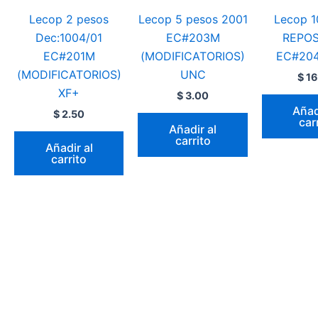
Lecop 2 pesos
Lecop 5 pesos 2001
Lecop 1
Dec:1004/01
EC#203M
REPOS
EC#201M
(MODIFICATORIOS)
EC#204
(MODIFICATORIOS)
UNC
$
16
XF+
$
3.00
Añad
$
2.50
car
Añadir al
carrito
Añadir al
carrito