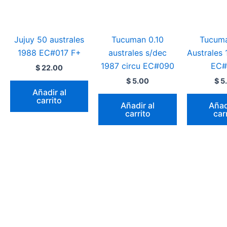
Jujuy 50 australes
Tucuman 0.10
Tucuma
1988 EC#017 F+
australes s/dec
Australes 
1987 circu EC#090
EC#
$
22.00
$
5.00
$
5
Añadir al
carrito
Añadir al
Añad
carrito
car