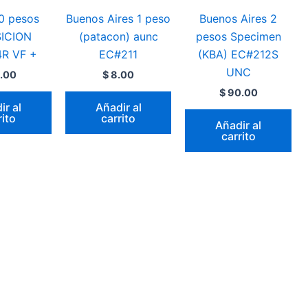
0 pesos
Buenos Aires 1 peso
Buenos Aires 2
ICION
(patacon) aunc
pesos Specimen
R VF +
EC#211
(KBA) EC#212S
UNC
.00
$
8.00
$
90.00
ir al
Añadir al
rito
carrito
Añadir al
carrito