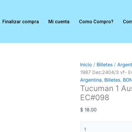
Tucuman
1
Austral
Finalizar compra
Mi cuenta
Como Compro?
Con
1987
Dec:2404/3
vf-
EC#098
cantidad
Inicio
/
Billetes
/
Argent
1987 Dec:2404/3 vf- 
Argentina
,
Billetes
,
BON
Tucuman 1 Aus
EC#098
$
18.00