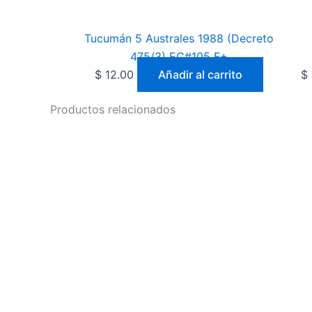
Tucumán 5 Australes 1988 (Decreto
475/3) EC#105 F+
$
12.00
Añadir al carrito
$
Productos relacionados