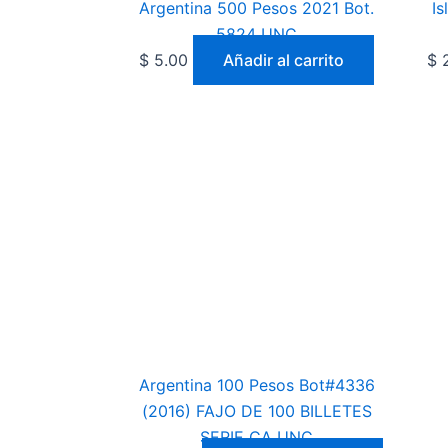
Argentina 500 Pesos 2021 Bot.
Is
5824 UNC
$
5.00
Añadir al carrito
$
2
Argentina 100 Pesos Bot#4336
(2016) FAJO DE 100 BILLETES
SERIE CA UNC