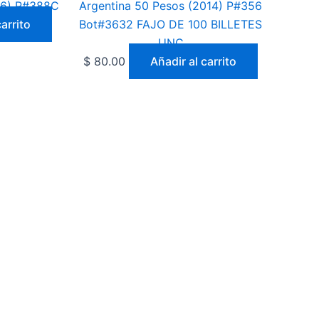
006) P#388C
Argentina 50 Pesos (2014) P#356
arrito
Bot#3632 FAJO DE 100 BILLETES
UNC
$
80.00
Añadir al carrito