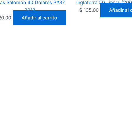
las Salomón 40 Dólares P#37
Inglaterra 50 Libras (2
2018
$
135.00
Añadir al c
0.00
Añadir al carrito