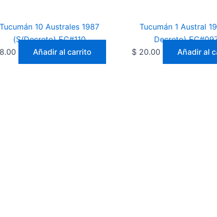
Tucumán 10 Australes 1987
Tucumán 1 Austral 19
(S/Decreto) EC#110
Decreto) EC#097
8.00
Añadir al carrito
$
20.00
Añadir al c