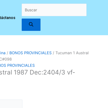
Búsqueda
táctanos
de
productos
ina
/
BONOS PROVINCIALES
/ Tucuman 1 Austral
EC#098
OS PROVINCIALES
tral 1987 Dec:2404/3 vf-