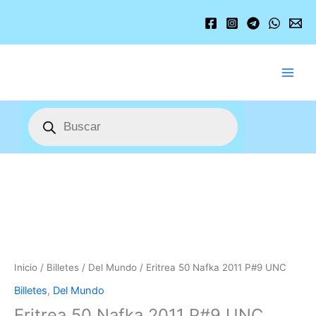
Ir
al
contenido
Búsqueda
de
productos
Eritrea
50
Nafka
2011
P#9
UNC
cantidad
Inicio
/
Billetes
/
Del Mundo
/ Eritrea 50 Nafka 2011 P#9 UNC
Billetes
,
Del Mundo
Eritrea 50 Nafka 2011 P#9 UNC