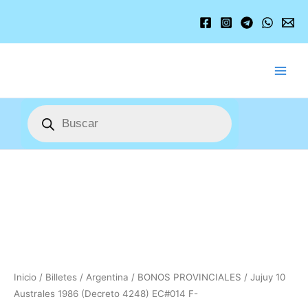
Ir
al
contenido
Búsqueda
de
productos
Jujuy
10
Australes
1986
(Decreto
4248)
EC#014
F-
Inicio
/
Billetes
/
Argentina
/
BONOS PROVINCIALES
/ Jujuy 10
cantidad
Australes 1986 (Decreto 4248) EC#014 F-