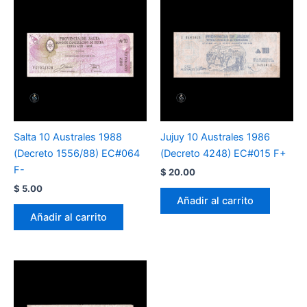
Salta 10 Australes 1988
Jujuy 10 Australes 1986
(Decreto 1556/88) EC#064
(Decreto 4248) EC#015 F+
F-
$
20.00
$
5.00
Añadir al carrito
Añadir al carrito