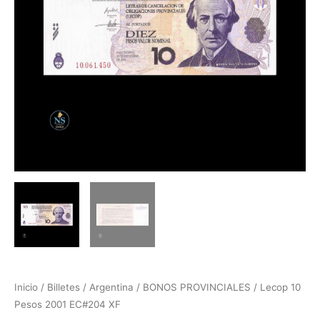
Inicio
/
Billetes
/
Argentina
/
BONOS PROVINCIALES
/ Lecop 10
Pesos 2001 EC#204 XF