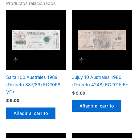
Productos relacionados
Salta 100 Australes 1989
Jujuy 10 Australes 1986
(Decreto 887/89) EC#068
(Decreto 4248) EC#015 F-
VF+
$
9.00
$
6.00
Añadir al carrito
Añadir al carrito