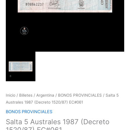
Inicio
/
Billetes
/
Argentina
/
BONOS PROVINCIALES
/ Salta 5
Australes 1987 (Decreto 1520/87) EC#061
BONOS PROVINCIALES
Salta 5 Australes 1987 (Decreto
1520/87) EC#061