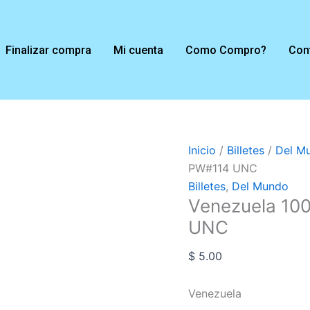
Venezuela
1000000
Bolivares
Finalizar compra
Mi cuenta
Como Compro?
Con
2020
PW#114
UNC
cantidad
Inicio
/
Billetes
/
Del M
PW#114 UNC
Billetes
,
Del Mundo
Venezuela 10
UNC
$
5.00
Venezuela