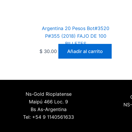
Argentina 20 Pesos Bot#3520
P#355 (2018) FAJO DE 100
BILLETES
$
30.00
Añadir al carrito
Ns-Gold Rioplatense
Maipú 466 Loc. 9
NS-
Bs As-Argentina
Tel: +54 9 1140561633